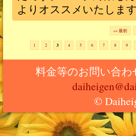
よりオススメいたしま
«« 最初
3
1
2
4
5
6
7
8
9
料金等のお問い合わ
daiheigen@dai
© Daihei