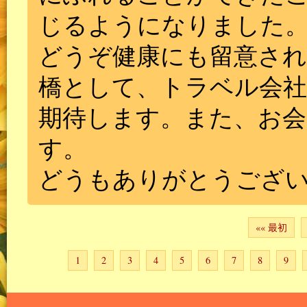
じるようになりました
どうぞ健康にも留意され
橋として、トラベル会
期待します。また、お
す。
どうもありがとうござ
«« 最初
1
2
3
4
5
6
7
8
9